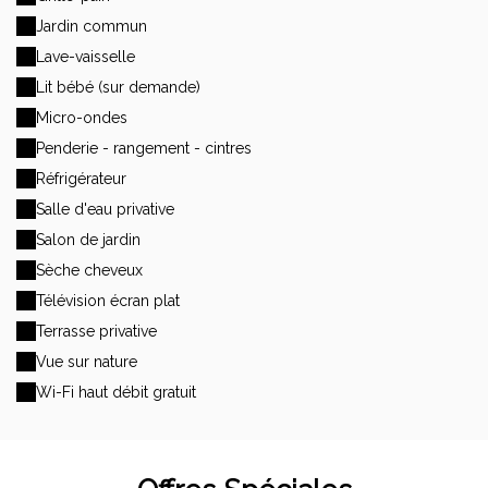
Jardin commun
Lave-vaisselle
Lit bébé (sur demande)
Micro-ondes
Penderie - rangement - cintres
Réfrigérateur
Salle d'eau privative
Salon de jardin
Sèche cheveux
Télévision écran plat
Terrasse privative
Vue sur nature
Wi-Fi haut débit gratuit