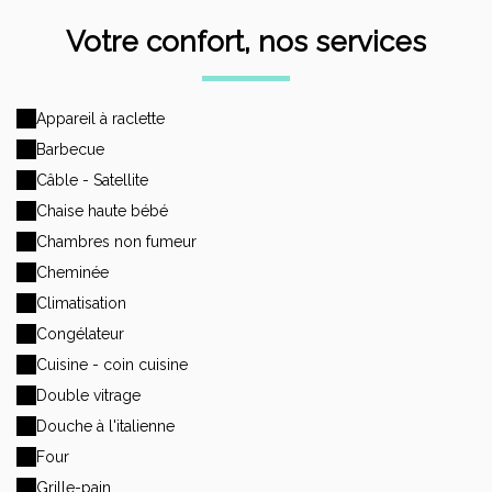
Votre confort, nos services
Appareil à raclette
Barbecue
Câble - Satellite
Chaise haute bébé
Chambres non fumeur
Cheminée
Climatisation
Congélateur
Cuisine - coin cuisine
Double vitrage
Douche à l'italienne
Four
Grille-pain