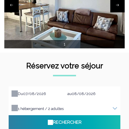
1
Réservez votre séjour
Du
au
1
hébergement /
2
adultes
RECHERCHER